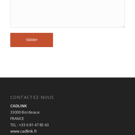
CONTACTEZ-NOUS
CADLINK
33000 Bordeaux
FRANCE
TEL : +33 6 81 47 85 63
www.cadlink.fr