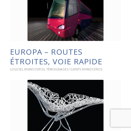
EUROPA – ROUTES
ÉTROITES, VOIE RAPIDE
LOGICIEL RHINOCEROS
,
TÉMOIGNAGES CLIENTS RHINOCEROS